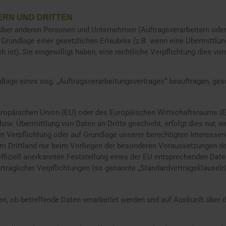
ERN UND DRITTEN
er anderen Personen und Unternehmen (Auftragsverarbeitern oder Dr
f Grundlage einer gesetzlichen Erlaubnis (z.B. wenn eine Übermittlun
ich ist), Sie eingewilligt haben, eine rechtliche Verpflichtung dies v
ndlage eines sog. „Auftragsverarbeitungsvertrages“ beauftragen, ge
 Europäischen Union (EU) oder des Europäischen Wirtschaftsraums (
w. Übermittlung von Daten an Dritte geschieht, erfolgt dies nur, wen
hen Verpflichtung oder auf Grundlage unserer berechtigten Interessen
nem Drittland nur beim Vorliegen der besonderen Voraussetzungen der
offiziell anerkannten Feststellung eines der EU entsprechenden Date
vertraglicher Verpflichtungen (so genannte „Standardvertragsklauseln“
gen, ob betreffende Daten verarbeitet werden und auf Auskunft über