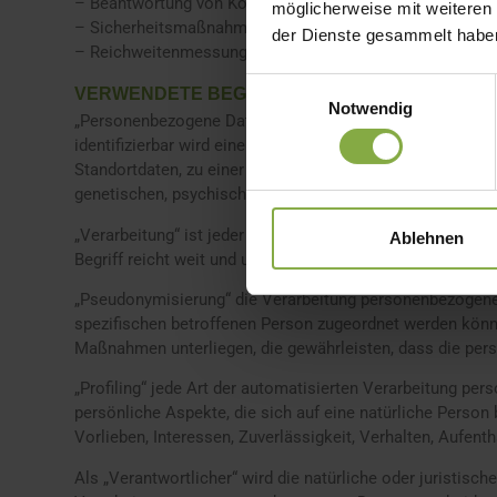
– Beantwortung von Kontaktanfragen und Kommunikation
möglicherweise mit weiteren
– Sicherheitsmaßnahmen.
der Dienste gesammelt habe
– Reichweitenmessung/Marketing
Einwilligungsauswahl
VERWENDETE BEGRIFFLICHKEITEN
Notwendig
„Personenbezogene Daten“ sind alle Informationen, die sic
identifizierbar wird eine natürliche Person angesehen, d
Standortdaten, zu einer Online-Kennung (z.B. Cookie) od
genetischen, psychischen, wirtschaftlichen, kulturellen od
„Verarbeitung“ ist jeder mit oder ohne Hilfe automatis
Ablehnen
Begriff reicht weit und umfasst praktisch jeden Umgang 
„Pseudonymisierung“ die Verarbeitung personenbezogener
spezifischen betroffenen Person zugeordnet werden könn
Maßnahmen unterliegen, die gewährleisten, dass die perso
„Profiling“ jede Art der automatisierten Verarbeitung 
persönliche Aspekte, die sich auf eine natürliche Person
Vorlieben, Interessen, Zuverlässigkeit, Verhalten, Aufen
Als „Verantwortlicher“ wird die natürliche oder juristisc