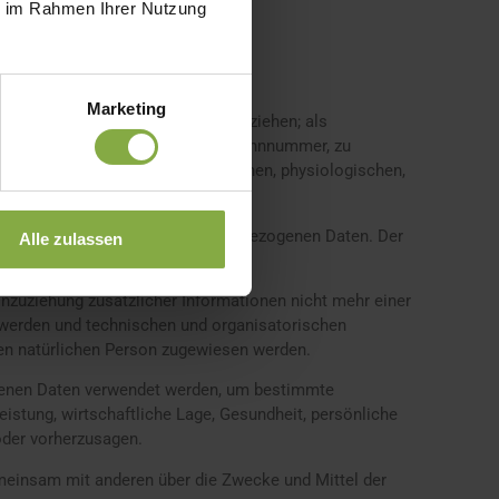
ie im Rahmen Ihrer Nutzung
Marketing
 Folgenden „betroffene Person“) beziehen; als
ennung wie einem Namen, zu einer Kennnummer, zu
en kann, die Ausdruck der physischen, physiologischen,
ihe im Zusammenhang mit personenbezogenen Daten. Der
Alle zulassen
zuziehung zusätzlicher Informationen nicht mehr einer
 werden und technischen und organisatorischen
aren natürlichen Person zugewiesen werden.
zogenen Daten verwendet werden, um bestimmte
eistung, wirtschaftliche Lage, Gesundheit, persönliche
 oder vorherzusagen.
 gemeinsam mit anderen über die Zwecke und Mittel der