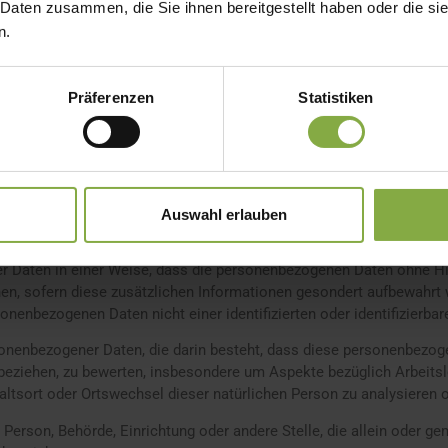
 mit Nutzern.
 Daten zusammen, die Sie ihnen bereitgestellt haben oder die s
n.
Präferenzen
Statistiken
h auf eine identifizierte oder identifizierbare natürliche Person (im
ie direkt oder indirekt, insbesondere mittels Zuordnung zu einer K
er zu einem oder mehreren besonderen Merkmalen identifiziert werd
er sozialen Identität dieser natürlichen Person sind.
ierter Verfahren ausgeführte Vorgang oder jede solche Vorgangsre
Auswahl erlauben
mit Daten.
 Daten in einer Weise, dass die personenbezogenen Daten ohne Hin
en, sofern diese zusätzlichen Informationen gesondert aufbewahrt
nenbezogenen Daten nicht einer identifizierten oder identifizierb
personenbezogener Daten, die darin besteht, dass diese personenbe
 beziehen, zu bewerten, insbesondere um Aspekte bezüglich Arbeitsl
thaltsort oder Ortswechsel dieser natürlichen Person zu analysieren
he Person, Behörde, Einrichtung oder andere Stelle, die allein oder