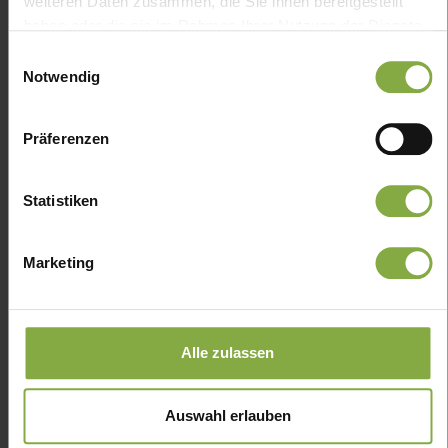
weiteren Daten zusammen, die Sie ihnen bereitgestellt
haben oder die sie im Rahmen Ihrer Nutzung der Dienste
Seren/Konzentrate
gesammelt haben.
Einwilligungsauswahl
Notwendig
Fußcreme & Fußmaske
Nachtcreme
Präferenzen
Sonnenpflege mit LSF
Pflegemaske
Statistiken
Handseife
Marketing
Haarshampoo & Conditioner/Maske
Sonnenschutz
BB Gesichtscreme
Alle zulassen
Augencreme
Auswahl erlauben
Gesichtspeeling