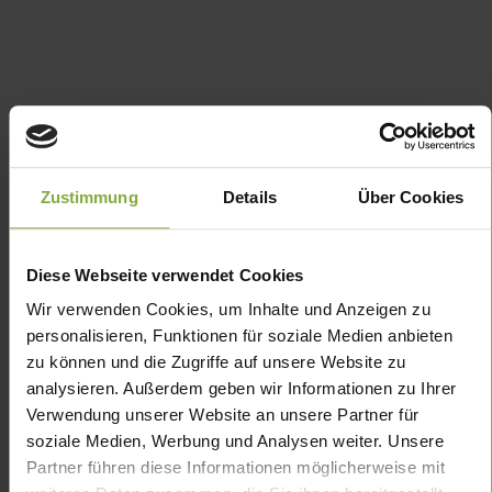
Aktuell produzieren wir eine Vielzahl
Zustimmung
Details
Über Cookies
unterschiedlichster Rezepturen,
wodurch wir Ihnen ein sehr weites
Diese Webseite verwendet Cookies
Produktspektrum für Ihr Privat Label
Wir verwenden Cookies, um Inhalte und Anzeigen zu
Ihre eigene Marke anbieten können.
personalisieren, Funktionen für soziale Medien anbieten
Tagescreme
zu können und die Zugriffe auf unsere Website zu
analysieren. Außerdem geben wir Informationen zu Ihrer
Getönte Tagescreme
Verwendung unserer Website an unsere Partner für
soziale Medien, Werbung und Analysen weiter. Unsere
Gesichtsöl
Partner führen diese Informationen möglicherweise mit
Handcreme & Handmaske