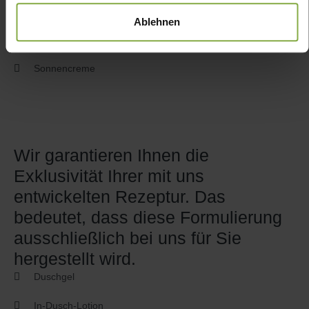
Fluid
Ablehnen
Lippenpflege & Lippenmaske
Sonnencreme
Wir garantieren Ihnen die
Exklusivität Ihrer mit uns
entwickelten Rezeptur. Das
bedeutet, dass diese Formulierung
ausschließlich bei uns für Sie
hergestellt wird.
Duschgel
In-Dusch-Lotion