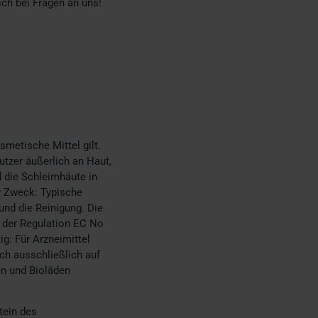
ch bei Fragen an uns!
smetische Mittel gilt.
Nutzer äußerlich an Haut,
 die Schleimhäute in
r Zweck: Typische
nd die Reinigung. Die
h der Regulation EC No
g: Für Arzneimittel
ch ausschließlich auf
en und Bioläden
tein des