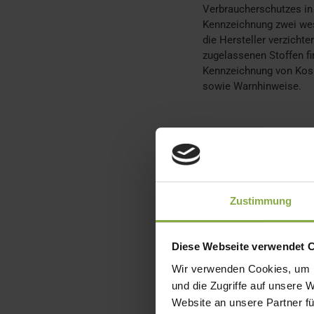
Verbraucherschutzes in
Kennzeichnung zwei wese
die Hersteller verzicht
zugelassenen Stoffen fi
Kennzeichnung von Kosm
sowie Warnhinweise.
H2: Die w
Kosmetik
Zustimmung
Bei der Regulation EC 
Themenbereiche berührt.
Diese Webseite verwendet 
Verordnung 1223/2009 m
Wir verwenden Cookies, um I
Person benennen. Diese 
und die Zugriffe auf unsere 
Aufgabenbereich gehört
Website an unsere Partner fü
Bei dieser Sicherheits