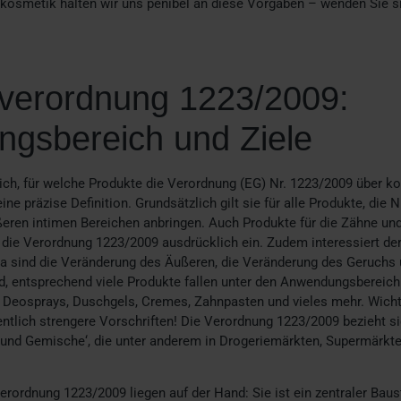
rkosmetik halten wir uns penibel an diese Vorgaben – wenden Sie si
verordnung 1223/2009:
gsbereich und Ziele
sich, für welche Produkte die Verordnung (EG) Nr. 1223/2009 über ko
ne präzise Definition. Grundsätzlich gilt sie für alle Produkte, die 
eren intimen Bereichen anbringen. Auch Produkte für die Zähne und
 die Verordnung 1223/2009 ausdrücklich ein. Zudem interessiert de
 sind die Veränderung des Äußeren, die Veränderung des Geruchs u
nd, entsprechend viele Produkte fallen unter den Anwendungsbereic
 Deosprays, Duschgels, Cremes, Zahnpasten und vieles mehr. Wichti
ntlich strengere Vorschriften! Die Verordnung 1223/2009 bezieht si
fe und Gemische‘, die unter anderem in Drogeriemärkten, Supermärkt
erordnung 1223/2009 liegen auf der Hand: Sie ist ein zentraler Baus