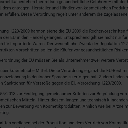
 Kosmetika bestehen theoretisch gesundheitliche Gefahren – mit de
EU dem entgegen. Hersteller und Händler von kosmetischen Produk
n erfüllen. Diese Verordnung regelt unter anderem die zugelassenen
ung 1223/2009 harmonisierte die EU 2009 die Rechtsvorschriften fü
 der EU in den Handel gelangen. Entsprechend gilt sie nicht nur für 
 für importierte Waren. Der wesentliche Zweck der Regulation 122
strikten Vorschriften sollen die Käufer vor gesundheitlichen Risiken
erordnung der EU müssen Sie als Unternehmer zwei weitere Veror
über kosmetische Mittel: Diese Verordnung ergänzt die EU-Bestim
 Kennzeichnung in deutscher Sprache zu erfolgen hat. Zudem finden 
len Sanktionen für Verstöße gegen die EU-Verordnung 1223/2009.
655/2013 zur Festlegung gemeinsamer Kriterien zur Begründung vo
tischen Mitteln: Hinter diesem langen und technisch klingenden T
ften zur Bewerbung von Kosmetikprodukten. Ähnlich wie bei Arzneim
eting.
riften verdienen bei der Produktion und dem Vertrieb von Kosmetik