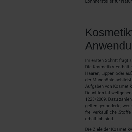
Lohnhersteller für Natu
Kosmetik
Anwendun
Im ersten Schritt fragt 
Die KosmetikV enthält ei
Haaren, Lippen oder äuß
der Mundhöhle schließt
Aufgaben von Kosmetika
Definition ist weitgehe
1223/2009. Dazu zählen
gelten gesonderte, wese
frei verkäufliche ‚Stof
erhältlich sind.
Die Ziele der Kosmetikv