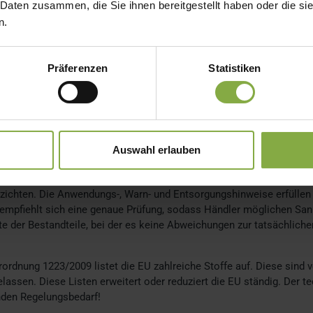
 Daten zusammen, die Sie ihnen bereitgestellt haben oder die s
n und auszuschließen. Hierfür erstellt die verantwortliche Person 
n.
entsprechende Verfahren ist standardisiert, einige Hersteller und H
Die verantwortliche Person führt zudem eine Produktinformationsdate
pekte wie die Herstellungsmethode. Verspricht das Unternehmen mit
Präferenzen
Statistiken
estimmte Wirkung, fordert die Verordnung 1223/2009 einen Nachwe
l der Produktinformationsdatei.
tt der 1223/2009 thematisiert die richtige Kennzeichnung von kosm
ert: Firmen müssen zum Beispiel das exakte Gewicht oder Volumen 
rtlichen Handelsunternehmens. Bei einem Lohnunternehmen bedeutet
Auswahl erlauben
en des Auftraggebers finden. Auch ein Mindesthaltbarkeitsdatum sc
steht aber eine Ausnahme: Wenn das Produkt mindestens 30 Monate 
zichten. Die Anwendungs-, Warn- und Entsorgungshinweise erfüllen
 empfiehlt sich eine genaue Prüfung, sodass Händler möglichen Sa
iste der Bestandteile, bei der es keine Abweichungen zur tatsächl
ordnung 1223/2009 listet die EU zahlreiche Stoffe auf. Diese sind 
lassen. Diese Listen erweitert oder reduziert die EU ständig. Der te
nden Regelungsbedarf!