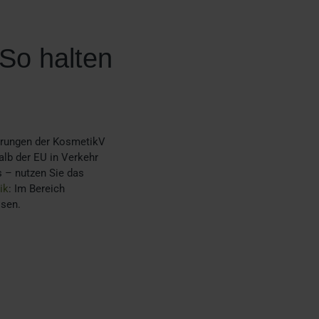
 So halten
erungen der KosmetikV
alb der EU in Verkehr
s – nutzen Sie das
ik
: Im Bereich
ssen.