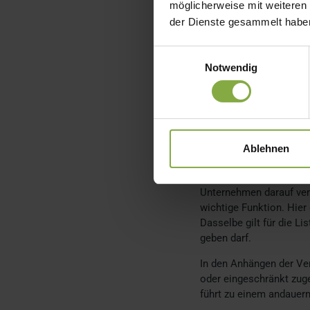
möglicherweise mit weiteren
Auswirkungen zu erkenne
der Dienste gesammelt habe
Sicherheitsbericht. Das 
Aufgabe an Dritte aus. 
Einwilligungsauswahl
informiert sie über As
Notwendig
Kosmetikprodukt eine b
Nachweis ist Bestandtei
Ein bedeutender Abschni
Vorgaben sind detailli
Anschrift des verantwo
Ablehnen
der Verpackung die Dat
1223/2009 vor. Hier be
Unternehmen darauf ver
wichtige Funktion. Hier
Dasselbe gilt für die L
geben darf.
In den Anhängen der Ver
oder eingeschränkt zuge
führt zu einem andauer