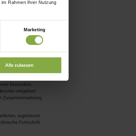
ie im Rahmen Ihrer Nutzung
einen
ändler lagern diese
i. In dieser Datei
 dem jeweiligen
Marketing
is. Auch dieser
etischen Mitteln. Die
angeben und die
 dies, dass sich auf
Alle zulassen
hreibt die Verordnung
haltbar ist, können die
 eine besonders
nktionen entgehen!
ichen Zusammensetzung
verboten, zugelassen
chnische Fortschritt