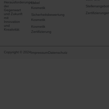
Herausforderungen
Label
der
Stellenangebo
Kosmetik
Gegenwart
Zertifizierunge
und Zukunft
Sicherheitsbewertung
mit
Kosmetik
Innovation
und
Kosmetik
Kreativität.
Zertifizierung
Copyright © 2024
Impressum
Datenschutz