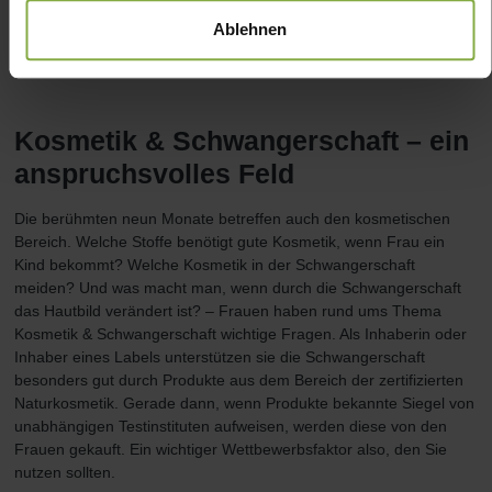
um die Entwicklung von milden Rezepturen. Kosmetik &
Ablehnen
Schwangerschaft: Vereinbaren Sie ein Gespräch!
Kosmetik & Schwangerschaft – ein
anspruchsvolles Feld
Die berühmten neun Monate betreffen auch den kosmetischen
Bereich. Welche Stoffe benötigt gute Kosmetik, wenn Frau ein
Kind bekommt? Welche Kosmetik in der Schwangerschaft
meiden? Und was macht man, wenn durch die Schwangerschaft
das Hautbild verändert ist? – Frauen haben rund ums Thema
Kosmetik & Schwangerschaft wichtige Fragen. Als Inhaberin oder
Inhaber eines Labels unterstützen sie die Schwangerschaft
besonders gut durch Produkte aus dem Bereich der zertifizierten
Naturkosmetik. Gerade dann, wenn Produkte bekannte Siegel von
unabhängigen Testinstituten aufweisen, werden diese von den
Frauen gekauft. Ein wichtiger Wettbewerbsfaktor also, den Sie
nutzen sollten.