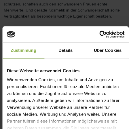
schützen, schaffen auch den schwangeren Frauen echte
Mehrwerte. Und gerade Kosmetik in der Schwangerschaft sollte
Verträglichkeit als besonders wichtige Eigenschaft besitzen.
Kosmetik + Schwangerschaft –
Zustimmung
Details
Über Cookies
gute Wirkstoffe entdecken
Die Reinigung der Haut sollte sanft erfolgen – auch dann, wenn
Diese Webseite verwendet Cookies
Pickel & Co. durch den Hormoncocktail der Schwangerschaft
entstanden sind. Denn scharfe Tenside bewirken, dass die Haut
Wir verwenden Cookies, um Inhalte und Anzeigen zu
rascher nachfettet – und genau das möchte man ja verhindern.
personalisieren, Funktionen für soziale Medien anbieten
Gerade die aggressiven Tenside sind es, die vermieden werden
zu können und die Zugriffe auf unsere Website zu
sollten. Beispiele dafür sind Sulfate – besonders Sodium Laureth
analysieren. Außerdem geben wir Informationen zu Ihrer
Sulfate. Kosmetik & Schwangerschaft – das passt gut, wenn die
Produkte mild sind.
Verwendung unserer Website an unsere Partner für
soziale Medien, Werbung und Analysen weiter. Unsere
Pflege ist ein wichtiger Bestandteil der Kosmetik. Schwangerschaft
Partner führen diese Informationen möglicherweise mit
verändert den Bedarf. Besonders Feuchtigkeit ist ein bedeutender
weiteren Daten zusammen, die Sie ihnen bereitgestellt